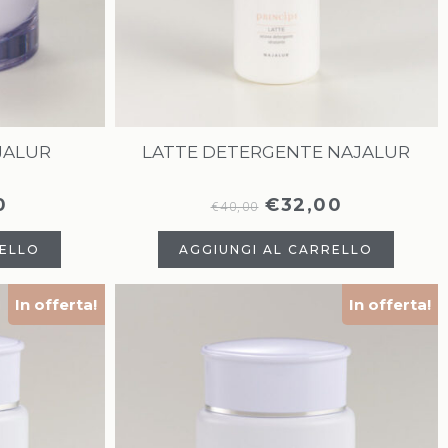
JALUR
LATTE DETERGENTE NAJALUR
0
€
32,00
€
40,00
RELLO
AGGIUNGI AL CARRELLO
In offerta!
In offerta!