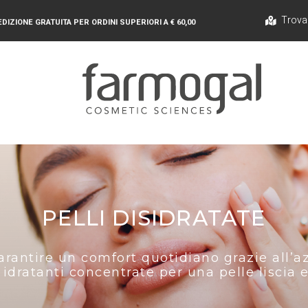
Trova
DIZIONE GRATUITA PER ORDINI SUPERIORI A € 60,00
PELLI DISIDRATATE
rantire un comfort quotidiano grazie all’azi
 idratanti concentrate per una pelle liscia 