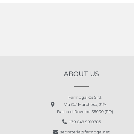
ABOUT US
Farmogal Cs S.r.l.
Via Ca' Marchesa, 31/A
Bastia di Rovolon 35030 (PD)
+39 049 9910785
segreteria@farmogal.net