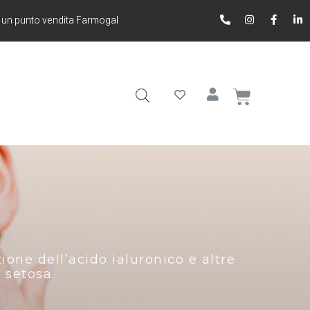
 un punto vendita Farmogal
one dell’acido ialuronico e altre
e setosa.