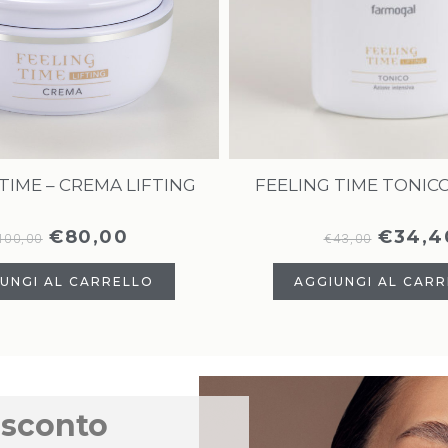
TIME – CREMA LIFTING
FEELING TIME TONICO
€
80,00
€
34,4
100,00
€
43,00
UNGI AL CARRELLO
AGGIUNGI AL CAR
 sconto