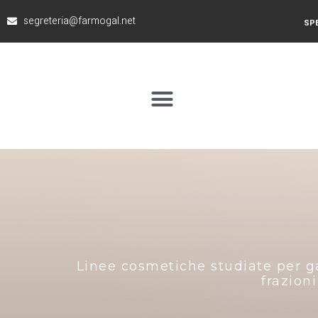
segreteria@farmogal.net
SPE
Linee cosmetiche studiate per ga
frazioni