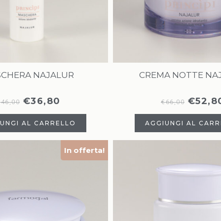
CHERA NAJALUR
CREMA NOTTE NA
€
36,80
€
52,8
€
46,00
€
66,00
UNGI AL CARRELLO
AGGIUNGI AL CAR
In offerta!