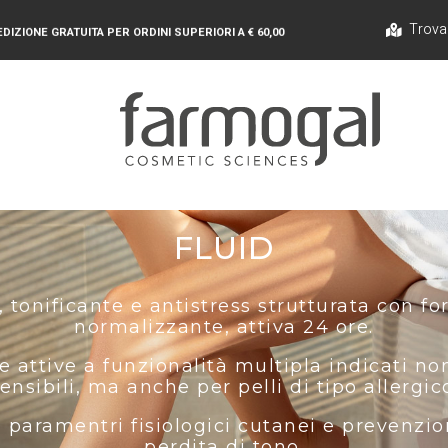
Trova
DIZIONE GRATUITA PER ORDINI SUPERIORI A € 60,00
FLUID
, tonificante e antistress strutturata con 
normalizzante, attiva 24 ore.
attive a funzionalità multipla indicati non
ensibili, ma anche per pelli di tipo allergic
ei paramentri fisiologici cutanei e prevenzi
perdita di tono.