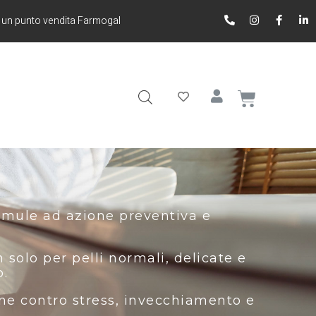
 un punto vendita Farmogal
formule ad azione preventiva e
 solo per pelli normali, delicate e
o.
one contro stress, invecchiamento e