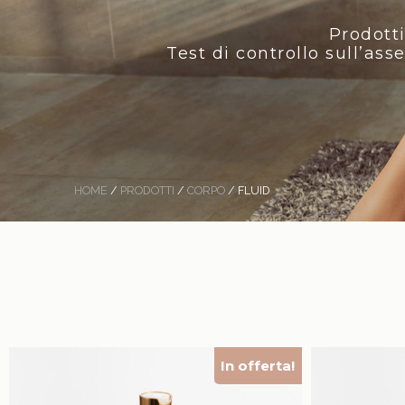
Prodotti
Test di controllo sull’as
HOME
/
PRODOTTI
/
CORPO
/ FLUID
In offerta!