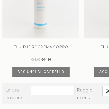
FLUID IDROCREMA CORPO
FLU
€
63,00
€
44,10
AGGIUNGI AL CARRELLO
AGGI
La tua
Raggio
5
posizione
ricerca