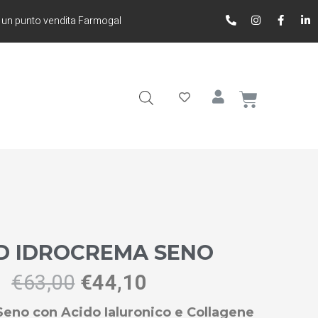
 un punto vendita Farmogal
D IDROCREMA SENO
€
63,00
€
44,10
eno con Acido Ialuronico e Collagene