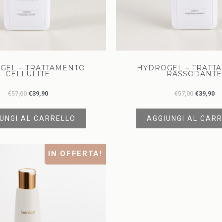
GEL – TRATTAMENTO
HYDROGEL – TRATT
CELLULITE
RASSODANTE
€
57,00
€
39,90
€
57,00
€
39,90
UNGI AL CARRELLO
AGGIUNGI AL CAR
IN OFFERTA!