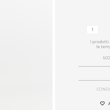
I prodott
le tem
SCO
CONDI