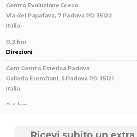
Centro Evoluzione Greco
Via dei Papafava, 7
Padova PD 35122
Italia
0.3 km
Direzioni
Cem Centro Estetica Padova
Galleria Eremitani, 5
Padova PD 35121
Italia
0.4 km
Direzioni
Centro di Bellezza L’ESTETICA di Rossella
Ricevi subito un extra