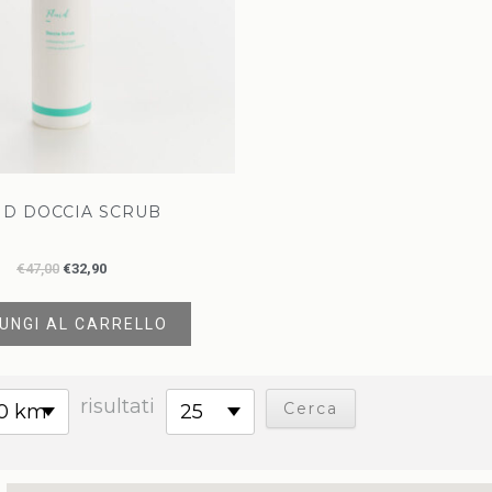
ID DOCCIA SCRUB
€
47,00
€
32,90
UNGI AL CARRELLO
risultati
0 km
25