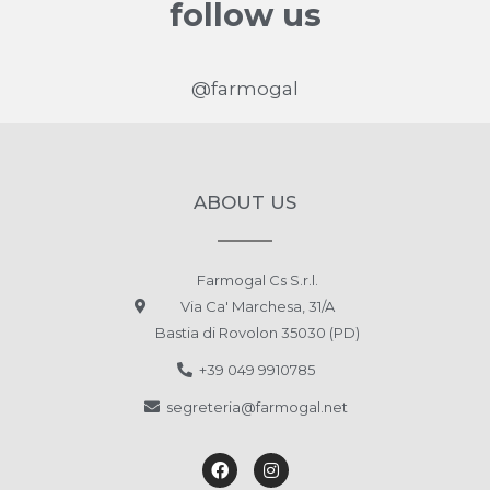
follow us
Italia
http://www.lesteticapadova.it/
@farmogal
2 km
Direzioni
ADHARA Estetica e Benessere di Rebecca
ABOUT US
Via San Giuseppe 48
Selvazzano Dentro PD 35030
Italia
Farmogal Cs S.r.l.
6.5 km
Via Ca' Marchesa, 31/A
Direzioni
Bastia di Rovolon 35030 (PD)
+39 049 9910785
Beauty Time
segreteria@farmogal.net
Via Sant' Andrea, 70
Albignasego PD 35020
Italia
7 km