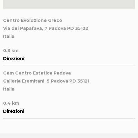
Centro Evoluzione Greco
Via dei Papafava, 7
Padova PD 35122
Italia
0.3 km
Direzioni
Cem Centro Estetica Padova
Galleria Eremitani, 5
Padova PD 35121
Italia
0.4 km
Direzioni
Centro di Bellezza L’ESTETICA di Rossella Dalle Fratte
Via Tiziano Aspetti, 123
Padova PD 35134