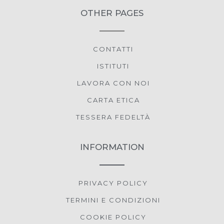
Direzioni
OTHER PAGES
Centro Estetico Paradise
Via XX Settembre, 43
Saonara PD 35020
CONTATTI
Italia
ISTITUTI
LAVORA CON NOI
7.1 km
Direzioni
CARTA ETICA
TESSERA FEDELTÀ
Michela Estetica Benessere
VIA PUCCINI, 34
Abano Terme PD 35031
INFORMATION
Italia
7.9 km
Direzioni
PRIVACY POLICY
TERMINI E CONDIZIONI
TRITONE LUXURY HOTEL THERMAE & SPA
COOKIE POLICY
VIA A.VOLTA 31
Abano Terme PD 35031