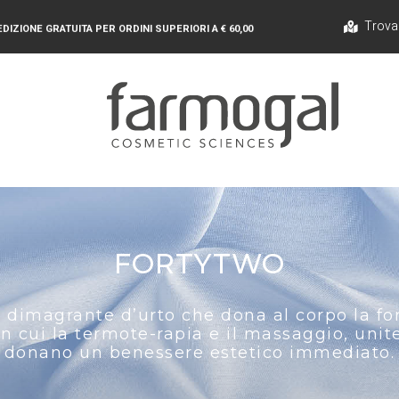
Trova
DIZIONE GRATUITA PER ORDINI SUPERIORI A € 60,00
FORTYTWO
imagrante d’urto che dona al corpo la form
n cui la termote-rapia e il massaggio, unite
donano un benessere estetico immediato.