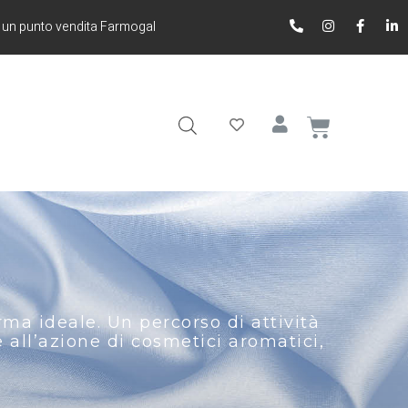
 un punto vendita Farmogal
a ideale. Un percorso di attività
 all’azione di cosmetici aromatici,