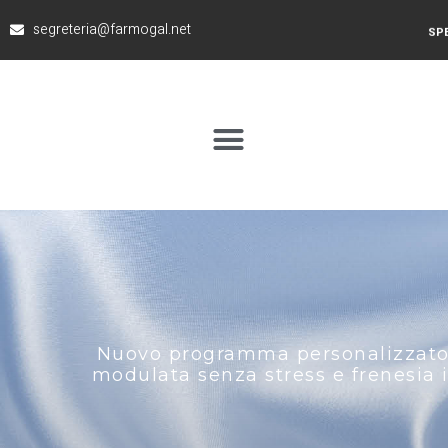
segreteria@farmogal.net
SPE
Nuovo programma personalizzato d
modulata senza stress e frenesia i