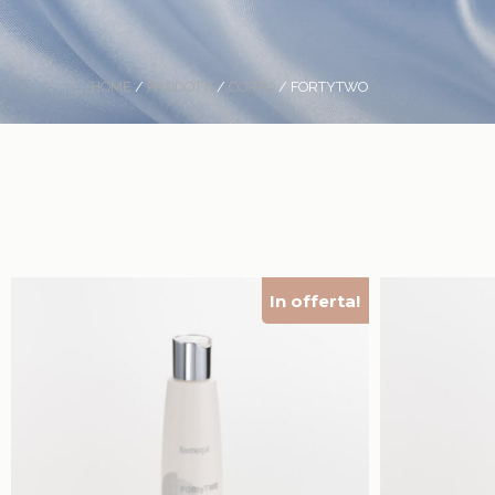
HOME
/
PRODOTTI
/
CORPO
/ FORTYTWO
In offerta!