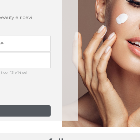
eauty e ricevi
icoli 13 e 14 del