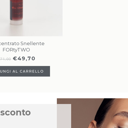
entrato Snellente
FORtyTWO
€
49,70
71,00
UNGI AL CARRELLO
 sconto