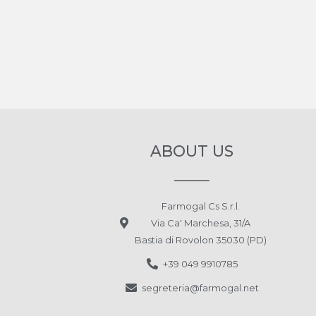
ABOUT US
Farmogal Cs S.r.l.
Via Ca' Marchesa, 31/A
Bastia di Rovolon 35030 (PD)
+39 049 9910785
segreteria@farmogal.net