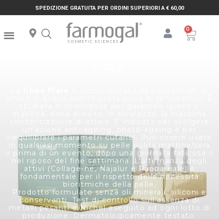
SPEDIZIONE GRATUITA PER ORDINI SUPERIORI A € 60,00
FIALE
La
linea Fiale
è rappresentata da concentrati di
attivo in acqua osmotizzata priva di tensioattivi. È
studiata in monodose per garantire igiene e
stabilità, dona al volto, in sicurezza, la massima
concentrazione di attivo. È indicata per svolgere
un’azione anti-ageing, photo-ageing e per
riequilibrare i parametri cutanei. Può essere usata
in qualsiasi momento su pelle pulita mattina/sera
o prima di un evento, dopo una giornata faticosa o
nel riposo del fine settimana. L’alternanza degli
attivi (Collage-ne, Najalur e Pappareale) è
fondamentale per il rispetto delle necessità
bioritmiche della pelle.
Prodotto formulato senza oli minerali, siliconi e
conservanti. Test di controllo sull’assenza di
metalli pesanti e Nichel eseguito ad ogni lotto di
produzione. Dermatologicamente testato.