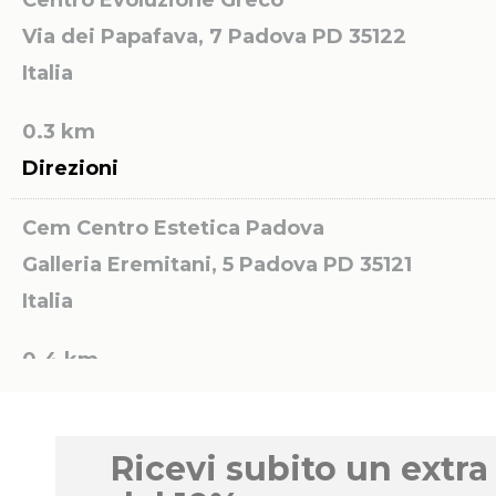
Centro Evoluzione Greco
Via dei Papafava, 7
Padova PD 35122
Italia
0.3 km
Direzioni
Cem Centro Estetica Padova
Galleria Eremitani, 5
Padova PD 35121
Italia
0.4 km
Direzioni
Centro di Bellezza L’ESTETICA di Rossella
Ricevi subito un extra
Dalle Fratte