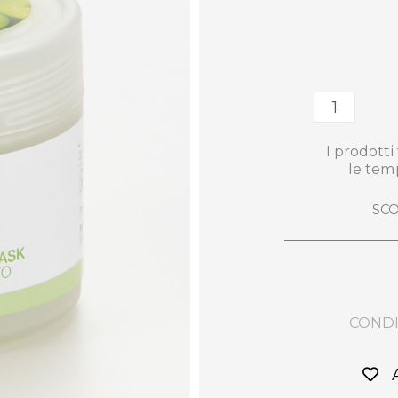
I prodott
le tem
SCO
CONDI