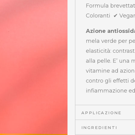
Formula brevetta
Coloranti ✔
Vega
Azione antiossid
mela verde per pel
elasticità: contra
alla pelle. E’ una 
vitamine ad azione
contro gli effetti d
infiammazione ed
APPLICAZIONE
INGREDIENTI