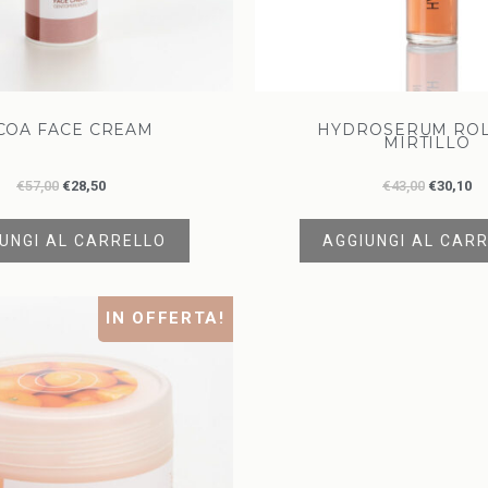
COA FACE CREAM
HYDROSERUM ROL
MIRTILLO
€
57,00
€
28,50
€
43,00
€
30,10
UNGI AL CARRELLO
AGGIUNGI AL CAR
IN OFFERTA!