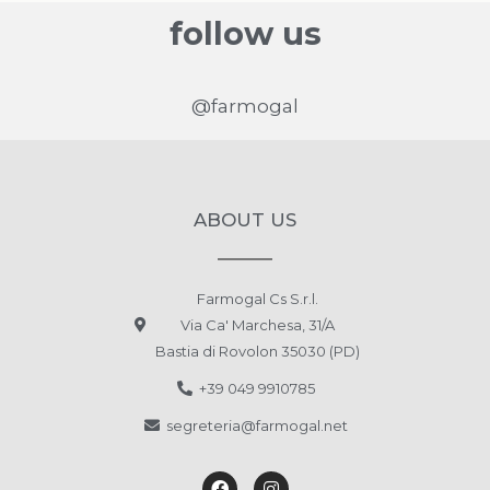
Via Tiziano Aspetti, 123
Padova PD 35134
follow us
Italia
http://www.lesteticapadova.it/
@farmogal
2 km
Direzioni
ADHARA Estetica e Benessere di Rebecca
ABOUT US
Via San Giuseppe 48
Selvazzano Dentro PD 35030
Italia
Farmogal Cs S.r.l.
6.5 km
Via Ca' Marchesa, 31/A
Direzioni
Bastia di Rovolon 35030 (PD)
+39 049 9910785
Beauty Time
segreteria@farmogal.net
Via Sant' Andrea, 70
Albignasego PD 35020
Italia