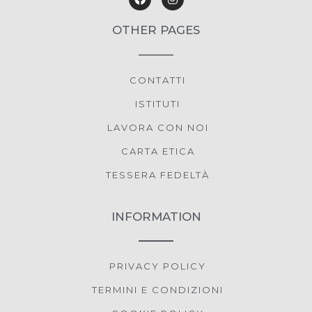
7 km
Direzioni
OTHER PAGES
Centro Estetico Paradise
Via XX Settembre, 43
Saonara PD 35020
CONTATTI
Italia
ISTITUTI
LAVORA CON NOI
7.1 km
Direzioni
CARTA ETICA
TESSERA FEDELTÀ
Michela Estetica Benessere
VIA PUCCINI, 34
Abano Terme PD 35031
INFORMATION
Italia
7.9 km
Direzioni
PRIVACY POLICY
TERMINI E CONDIZIONI
TRITONE LUXURY HOTEL THERMAE & SPA