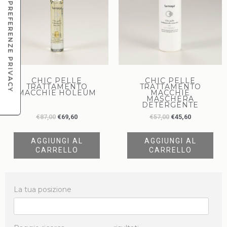
CHIC PELLE
CHIC PELLE
TRATTAMENTO
TRATTAMENTO
MACCHIE HOLEUM
MACCHIE
MASCHERA
DETERGENTE
€
87,00
€
69,60
€
57,00
€
45,60
AGGIUNGI AL
AGGIUNGI AL
CARRELLO
CARRELLO
La tua posizione