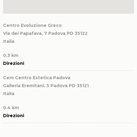
Centro Evoluzione Greco
Via dei Papafava, 7
Padova PD 35122
Italia
0.3 km
Direzioni
Cem Centro Estetica Padova
Galleria Eremitani, 5
Padova PD 35121
Italia
0.4 km
Direzioni
Centro di Bellezza L’ESTETICA di Rossella Dalle Fratte