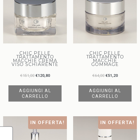
CHIC PELLE
CHIC PELLE
TRATTAMENTO
TRATTAMENTO
MACCHIE CREMA
MACCHIE
VISO SCHIARENTE
GOMMAGE
€
151,00
€
120,80
€
64,00
€
51,20
AGGIUNGI AL
AGGIUNGI AL
CARRELLO
CARRELLO
IN OFFERTA!
IN OFFERTA!