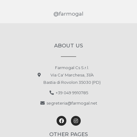
http://www.lesteticapadova.it/
@farmogal
2 km
Direzioni
ADHARA Estetica e Benessere di Rebecca
ABOUT US
Via San Giuseppe 48
Selvazzano Dentro PD 35030
Italia
Farmogal Cs S.r.l.
6.5 km
Via Ca' Marchesa, 31/A
Direzioni
Bastia di Rovolon 35030 (PD)
+39 049 9910785
Beauty Time
segreteria@farmogal.net
Via Sant' Andrea, 70
Albignasego PD 35020
Italia
7 km
Direzioni
OTHER PAGES