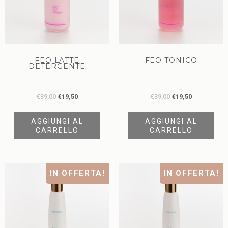
FEO LATTE
FEO TONICO
DETERGENTE
€
39,00
€
19,50
€
39,00
€
19,50
AGGIUNGI AL
AGGIUNGI AL
CARRELLO
CARRELLO
IN OFFERTA!
IN OFFERTA!