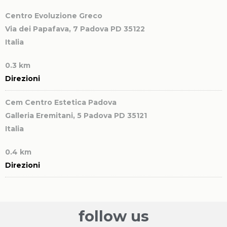
Centro Evoluzione Greco
Via dei Papafava, 7
Padova PD 35122
Italia
0.3 km
Direzioni
Cem Centro Estetica Padova
Galleria Eremitani, 5
Padova PD 35121
Italia
0.4 km
Direzioni
Centro di Bellezza L’ESTETICA di Rossella Dalle Fratte
Via Tiziano Aspetti, 123
Padova PD 35134
follow us
Italia