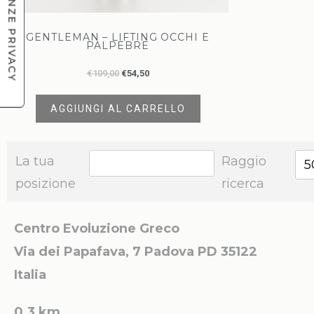
GENTLEMAN – LIFTING OCCHI E
PALPEBRE
€
109,00
€
54,50
AGGIUNGI AL CARRELLO
La tua
Raggio
5
posizione
ricerca
Centro Evoluzione Greco
Via dei Papafava, 7
Padova PD 35122
Italia
0.3 km