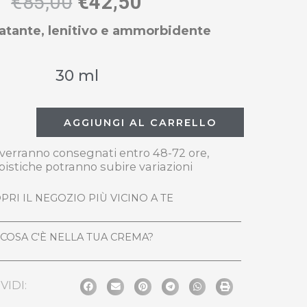
€
85,00
€
42,50
ratante, lenitivo e ammorbidente
30 ml
AGGIUNGI AL CARRELLO
i verranno consegnati entro 48-72 ore,
pistiche potranno subire variazioni
PRI IL NEGOZIO PIÙ VICINO A TE
COSA C'È NELLA TUA CREMA?
VIDI: