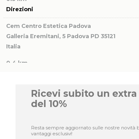
Direzioni
Cem Centro Estetica Padova
Galleria Eremitani, 5
Padova PD 35121
Italia
0.4 km
Direzioni
Centro di Bellezza L’ESTETICA di Rossella
Ricevi subito un extra
Dalle Fratte
del 10%
Via Tiziano Aspetti, 123
Padova PD 35134
Italia
Resta sempre aggiornato sulle nostre novità b
vantaggi esclusivi!
http://www.lesteticapadova.it/