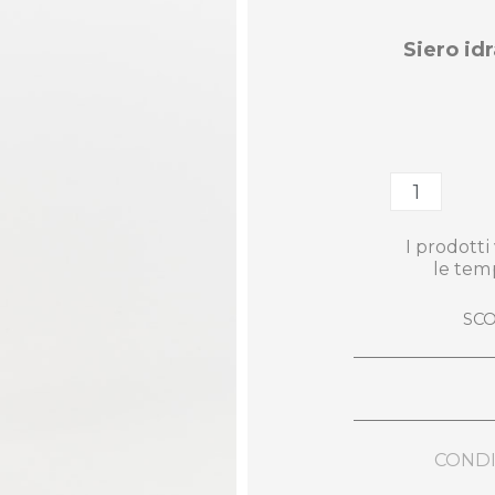
Siero id
I prodott
le tem
SCO
CONDI