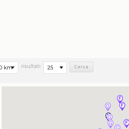
risultati
0 km
25