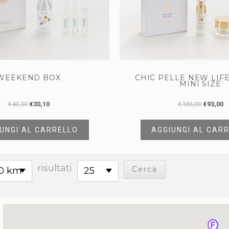
WEEKEND BOX
CHIC PELLE NEW LIF
MINI SIZE
€
43,00
€
30,10
€
186,00
€
93,00
UNGI AL CARRELLO
AGGIUNGI AL CAR
risultati
0 km
25