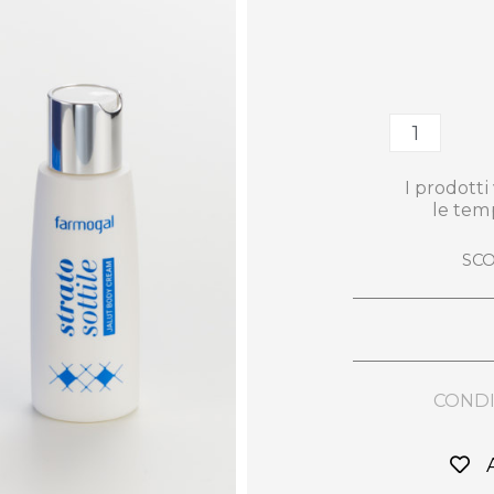
I prodott
le tem
SCO
CONDI