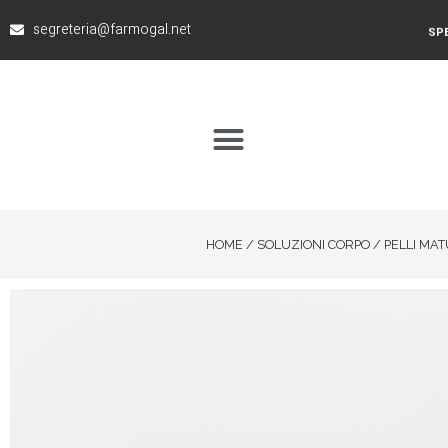
segreteria@farmogal.net
SPE
HOME
/
SOLUZIONI CORPO
/
PELLI MA