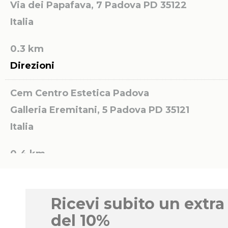
Via dei Papafava, 7
Padova PD 35122
Italia
0.3 km
Direzioni
Cem Centro Estetica Padova
Galleria Eremitani, 5
Padova PD 35121
Italia
0.4 km
Direzioni
Centro di Bellezza L’ESTETICA di Rossella
Ricevi subito un extra
Dalle Fratte
del 10%