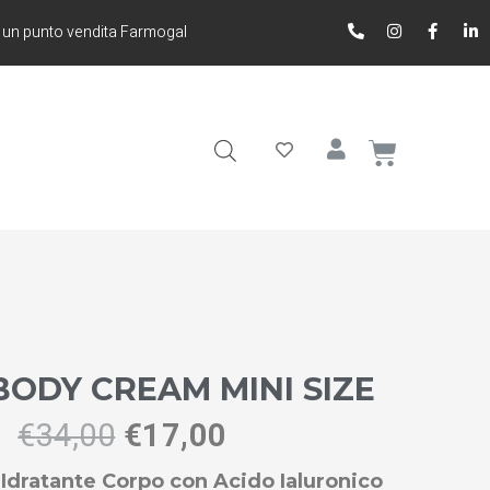
 un punto vendita Farmogal
BODY CREAM MINI SIZE
€
34,00
€
17,00
Idratante Corpo con Acido Ialuronico