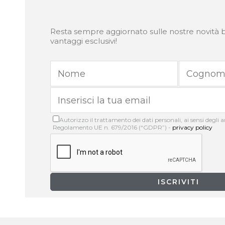
Via Tiziano Aspetti, 123
Padova PD 35134
Italia
Resta sempre aggiornato sulle nostre novità b
vantaggi esclusivi!
http://www.lesteticapadova.it/
2 km
Direzioni
ADHARA Estetica e Benessere di Rebecca
Autorizzo il trattamento dei dati personali, ai sensi degli art
Regolamento UE n. 679/2016 (“GDPR”) -
privacy policy
Via San Giuseppe 48
Selvazzano Dentro PD
35030
Italia
6.5 km
Direzioni